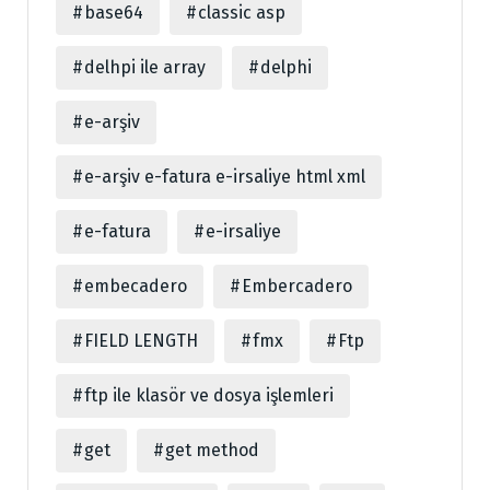
base64
classic asp
delhpi ile array
delphi
e-arşiv
e-arşiv e-fatura e-irsaliye html xml
e-fatura
e-irsaliye
embecadero
Embercadero
FIELD LENGTH
fmx
Ftp
ftp ile klasör ve dosya işlemleri
get
get method