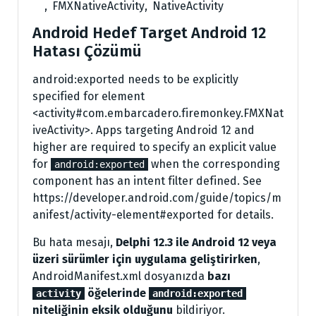
,
FMXNativeActivity
,
NativeActivity
Android Hedef Target Android 12
Hatası Çözümü
android:exported needs to be explicitly
specified for element
<activity#com.embarcadero.firemonkey.FMXNat
iveActivity>. Apps targeting Android 12 and
higher are required to specify an explicit value
for
when the corresponding
android:exported
component has an intent filter defined. See
https://developer.android.com/guide/topics/m
anifest/activity-element#exported for details.
Bu hata mesajı,
Delphi 12.3 ile Android 12 veya
üzeri sürümler için uygulama geliştirirken
,
AndroidManifest.xml dosyanızda
bazı
öğelerinde
activity
android:exported
niteliğinin eksik olduğunu
bildiriyor.