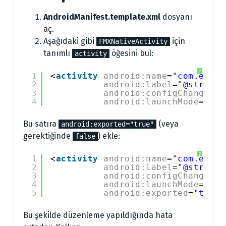
AndroidManifest.template.xml
dosyanı
aç.
Aşağıdaki gibi
için
FMXNativeActivity
tanımlı
öğesini bul:
activity
?
1
<
activity
android:name
=
"com.embar
2
android:label
=
"@string/
3
android:configChanges
=
"
4
android:launchMode
=
"sin
Bu satıra
(veya
android:exported="true"
gerektiğinde
) ekle:
false
?
1
<
activity
android:name
=
"com.embar
2
android:label
=
"@string/
3
android:configChanges
=
"
4
android:launchMode
=
"sin
5
android:exported
=
"true"
Bu şekilde düzenleme yapıldığında hata