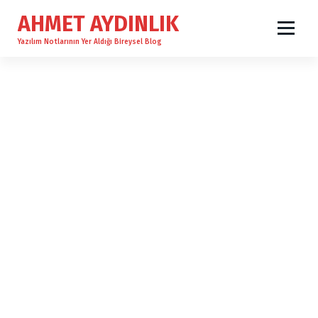
İ
AHMET AYDINLIK
ç
e
Yazılım Notlarının Yer Aldığı Bireysel Blog
r
i
ğ
e
g
e
ç