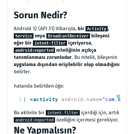
Sorun Nedir?
Android 12 (API 31) itibarıyla,
bir
,
Activity
veya
bileşeni
Service
BroadcastReceiver
eğer bir
içeriyorsa
,
intent-filter
niteliğinin açıkça
android:exported
tanımlanması zorunludur
. Bu nitelik, bileşenin
uygulama dışından erişilebilir olup olmadığını
belirler.
hatanda belirtilen öğe:
?
1
<
activity
android:name
=
"com.embar
Bu aktivite bir
içerdiği için, artık
intent-filter
özelliğini içermesi gerekiyor.
android:exported
Ne Yapmalısın?