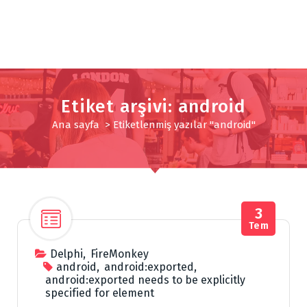
Etiket arşivi: android
Ana sayfa
>
Etiketlenmiş yazılar "android"
3
Tem
Delphi
,
FireMonkey
android
,
android:exported
,
android:exported needs to be explicitly
specified for element