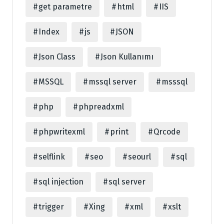
get parametre
html
IIS
Index
js
JSON
Json Class
Json Kullanımı
MSSQL
mssql server
msssql
php
phpreadxml
phpwritexml
print
Qrcode
selflink
seo
seourl
sql
sql injection
sql server
trigger
Xing
xml
xslt