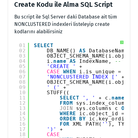
Create Kodu ile Alma SQL Script
Bu script ile Sql Server daki Database ait tüm
NONCLUSTERED indexleri listeleyip create
kodlarını alabilirsiniz
?
01
SELECT
02
DB_NAME() 
AS
DatabaseName, 
-
03
OBJECT_SCHEMA_NAME(i.object_
04
i.
name
AS
IndexName, 
-- İnde
05
'CREATE '
+ 
06
CASE
WHEN
i.is_unique = 1 
TH
07
'NONCLUSTERED INDEX ['
+ i.
n
08
OBJECT_SCHEMA_NAME(i.object_
09
' ('
+ 
10
STUFF((
11
SELECT
', '
+ c.
name
12
FROM
sys.index_columns i
13
JOIN
sys.columns c 
ON
ic
14
WHERE
ic.object_id = i.o
15
ORDER
BY
ic.key_ordinal
16
FOR
XML PATH(
''
), TYPE).
17
')'
+
18
CASE