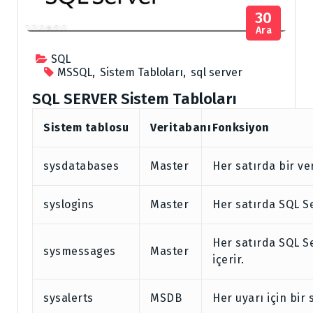
30
Ara
SQL
MSSQL
,
Sistem Tabloları
,
sql server
SQL SERVER Sistem Tabloları
Sistem tablosu
Veritabanı
Fonksiyon
sysdatabases
Master
Her satırda bir ver
syslogins
Master
Her satırda SQL Se
Her satırda SQL Se
sysmessages
Master
içerir.
sysalerts
MSDB
Her uyarı için bir s