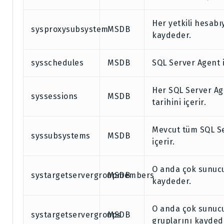
Her yetkili hesabı
sysproxysubsystem
MSDB
kaydeder.
sysschedules
MSDB
SQL Server Agent iş 
Her SQL Server Ag
syssessions
MSDB
tarihini içerir.
Mevcut tüm SQL Serv
syssubsystems
MSDB
içerir.
O anda çok sunucu
systargetservergroupmembers
MSDB
kaydeder.
O anda çok sunucu
systargetservergroups
MSDB
gruplarını kayded