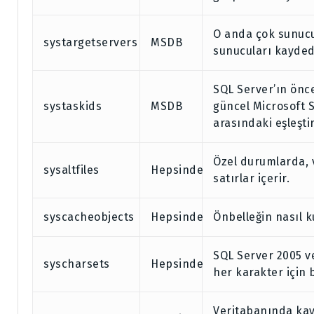
O anda çok sunucu
systargetservers
MSDB
sunucuları kayded
SQL Server’ın önc
systaskids
MSDB
güncel Microsoft 
arasındaki eşleştir
Özel durumlarda, 
sysaltfiles
Hepsinde
satırlar içerir.
syscacheobjects
Hepsinde
Önbelleğin nasıl ku
SQL Server 2005 v
syscharsets
Hepsinde
her karakter için b
Veritabanında kayı