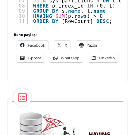
07
JOIN
sys.partitions p 
ON
t.objec
08
WHERE
p.index_id 
IN
(0, 1) 
-- 0:
09
GROUP
BY
s.
name
, t.
name
10
HAVING
SUM
(p.
rows
) > 0
11
ORDER
BY
[RowCount] 
DESC
;
Bunu paylaş:
Facebook
X
Yazdır
E-posta
WhatsApp
LinkedIn