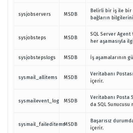
Belirli bir iş ile
sysjobservers
MSDB
bağların bilgilerini
SQL Server Agent 
sysjobsteps
MSDB
her aşamasıyla ilgil
sysjobstepslogs
MSDB
İş aşamalarının günl
Veritabanı Postası
sysmail_allitems
MSDB
içerir.
Veritabanı Posta 
sysmailevent_log
MSDB
da SQL Sunucusu me
Başarısız durumdak
sysmail_faileditems
MSDB
içerir.