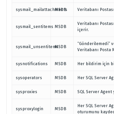
sysmail_mailattachments
MSDB
Veritabanı Postasına
Veritabanı Postası
sysmail_sentitems
MSDB
içerir.
“Gönderilemedi” v
sysmail_unsentitems
MSDB
Veritabanı Posta Me
sysnotifications
MSDB
Her bildirim için bi
sysoperators
MSDB
Her SQL Server Age
sysproxies
MSDB
SQL Server Agent yet
Her SQL Server Age
sysproxylogin
MSDB
oturumunu kayded