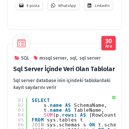
E-posta
WhatsApp
LinkedIn
30
Ara
SQL
mssql server
,
sql
,
sql server
Sql Server İçinde Veri Olan Tablolar
Sql server database inin içindeki tablolardaki
kayıt sayılarını verir
?
01
SELECT
02
s.
name
AS
SchemaName,
03
t.
name
AS
TableName,
04
SUM
(p.
rows
) 
AS
[RowCount]
05
FROM
sys.tables t
06
JOIN
sys.schemas s 
ON
t.schema_i