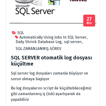
27
Nis
SQL
Automatically Using Jobs In SQL Server
,
Daily Shrink Database Log
,
sql server
,
SQL ZAMANLANMIŞ GÖREV
SQL SERVER otomatik log dosyası
küçültme
Sql server log dosyaları zamanla büyüyor ve
sorun olmaya başlıyor
Bu log dosyalarını script ile küçültebileceğimiz
gibi zamanlanmış iş (Job) ayarlıyarak da
yapabiliriz