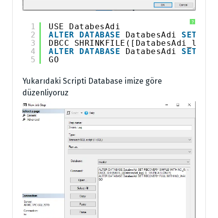
?
1
USE DatabesAdi 
2
ALTER
DATABASE
DatabesAdi 
SET
REC
3
DBCC SHRINKFILE([DatabesAdi_log],
4
ALTER
DATABASE
DatabesAdi 
SET
REC
5
GO 
Yukarıdaki Scripti Database imize göre
düzenliyoruz