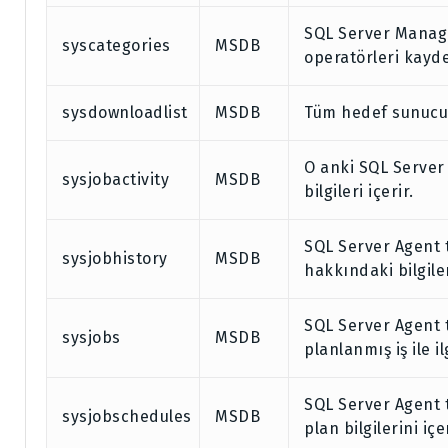
SQL Server Managem
syscategories
MSDB
operatörleri kayde
sysdownloadlist
MSDB
Tüm hedef sunucula
O anki SQL Server 
sysjobactivity
MSDB
bilgileri içerir.
SQL Server Agent 
sysjobhistory
MSDB
hakkındaki bilgiler
SQL Server Agent
sysjobs
MSDB
planlanmış iş ile il
SQL Server Agent 
sysjobschedules
MSDB
plan bilgilerini içer