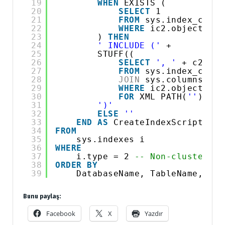
19
WHEN
EXISTS (
20
SELECT
1
21
FROM
sys.index_colum
22
WHERE
ic2.object_id 
23
) 
THEN
24
' INCLUDE ('
+ 
25
STUFF((
26
SELECT
', '
+ c2.
nam
27
FROM
sys.index_colum
28
JOIN
sys.columns c2 
29
WHERE
ic2.object_id 
30
FOR
XML PATH(
''
), TY
31
')'
32
ELSE
''
33
END
AS
CreateIndexScript
34
FROM
35
sys.indexes i
36
WHERE
37
i.type = 2 
-- Non-clustered 
38
ORDER
BY
39
DatabaseName, TableName, Ind
Bunu paylaş:
Facebook
X
Yazdır