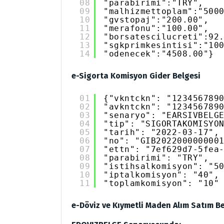
08
"parabirimi":"TRY",
09
"malhizmettoplam":"500
10
"gvstopaj":"200.00",
11
"merafonu":"100.00",
12
"borsatescilucreti":92
13
"sgkprimkesintisi":"10
14
"odenecek":"4508.00"}
e-Sigorta Komisyon Gider Belgesi
01
{"vkntckn": "123456789
02
"avkntckn": "123456789
03
"senaryo": "EARSIVBELG
04
"tip": "SIGORTAKOMISYO
05
"tarih": "2022-03-17",
06
"no": "GIB202200000000
07
"ettn": "7ef629d7-5fea
08
"parabirimi": "TRY",
09
"istihsalkomisyon": "5
10
"iptalkomisyon": "40",
11
"toplamkomisyon": "10"
e-Döviz ve Kıymetli Maden Alım Satım Be