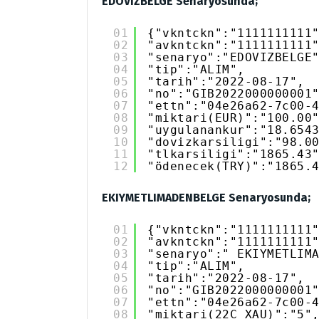
EDOVIZBELGE Senaryosunda;
01
{"vkntckn":"1111111111
02
"avkntckn":"1111111111
03
"senaryo":"EDOVIZBELGE
04
"tip":"ALIM",
05
"tarih":"2022-08-17",
06
"no":"GIB2022000000001
07
"ettn":"04e26a62-7c00-
08
"miktari(EUR)":"100.00
09
"uygulanankur":"18.654
10
"dovizkarsiligi":"98.0
11
"tlkarsiligi":"1865.43
12
"ödenecek(TRY)":"1865.
EKIYMETLIMADENBELGE Senaryosunda;
01
{"vkntckn":"1111111111
02
"avkntckn":"1111111111
03
"senaryo":" EKIYMETLIM
04
"tip":"ALIM",
05
"tarih":"2022-08-17",
06
"no":"GIB2022000000001
07
"ettn":"04e26a62-7c00-
08
"miktari(22C_XAU)":"5"