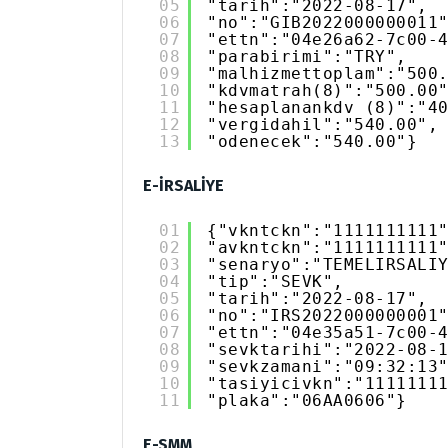
05
"tarih":"2022-08-17",
06
"no":"GIB2022000000011
07
"ettn":"04e26a62-7c00-
08
"parabirimi":"TRY",
09
"malhizmettoplam":"500
10
"kdvmatrah(8)":"500.00
11
"hesaplanankdv (8)":"4
12
"vergidahil":"540.00",
13
"odenecek":"540.00"}
E-İRSALİYE
01
{"vkntckn":"1111111111
02
"avkntckn":"1111111111
03
"senaryo":"TEMELIRSALI
04
"tip":"SEVK",
05
"tarih":"2022-08-17",
06
"no":"IRS2022000000001
07
"ettn":"04e35a51-7c00-
08
"sevktarihi":"2022-08-
09
"sevkzamani":"09:32:13
10
"tasiyicivkn":"1111111
11
"plaka":"06AA0606"}
E-SMM