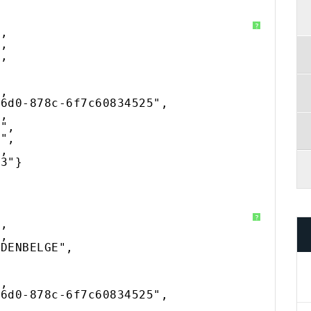
?
",
",
",
",
46d0-878c-6f7c60834525",
",
3",
0",
",
43"}
?
",
",
ADENBELGE",
",
46d0-878c-6f7c60834525",
,