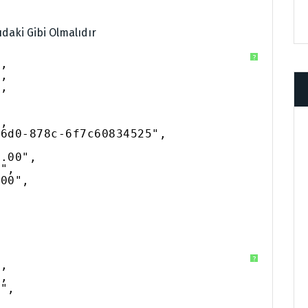
daki Gibi Olmalıdır
?
",
",
",
",
46d0-878c-6f7c60834525",
0.00",
0",
.00",
,
?
",
",
A",