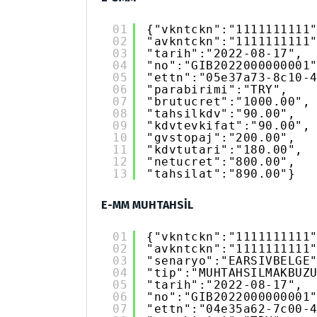
01
{"vkntckn":"1111111111
02
"avkntckn":"1111111111
03
"tarih":"2022-08-17",
04
"no":"GIB2022000000001
05
"ettn":"05e37a73-8c10-
06
"parabirimi":"TRY",
07
"brutucret":"1000.00",
08
"tahsilkdv":"90.00",
09
"kdvtevkifat":"90.00",
10
"gvstopaj":"200.00",
11
"kdvtutari":"180.00",
12
"netucret":"800.00",
13
"tahsilat":"890.00"}
E-MM MUHTAHSİL
01
{"vkntckn":"1111111111
02
"avkntckn":"1111111111
03
"senaryo":"EARSIVBELGE
04
"tip":"MUHTAHSILMAKBUZ
05
"tarih":"2022-08-17",
06
"no":"GIB2022000000001
07
"ettn":"04e35a62-7c00-