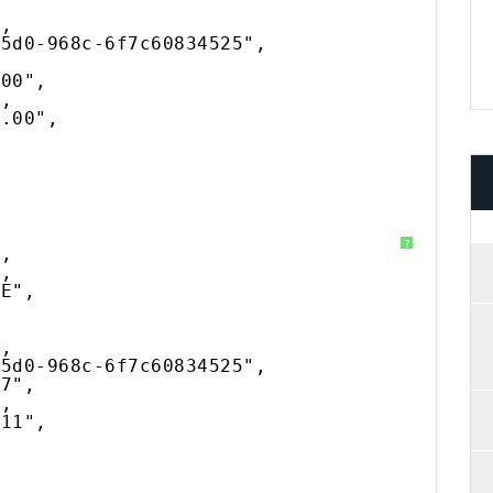
",
45d0-968c-6f7c60834525",
.00",
",
0.00",
?
",
",
YE",
",
45d0-968c-6f7c60834525",
17",
",
111",