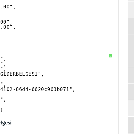
0.00",
.00",
0.00",
?
0",
0",
E",
NGIDERBELGESI",
1",
-4102-86d4-6620c963b071",
0",
 }
lgesi