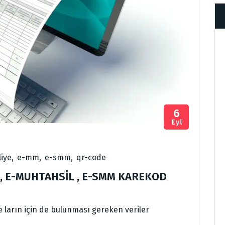
6
Eyl
liye
,
e-mm
,
e-smm
,
qr-code
YE, E-MUHTAHSİL , E-SMM KAREKOD
 ların için de bulunması gereken veriler