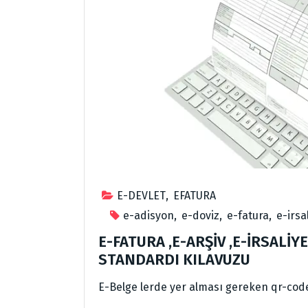
E-DEVLET
,
EFATURA
e-adisyon
,
e-doviz
,
e-fatura
,
e-irsa
E-FATURA ,E-ARŞİV ,E-İRSALİ
STANDARDI KILAVUZU
E-Belge lerde yer alması gereken qr-code