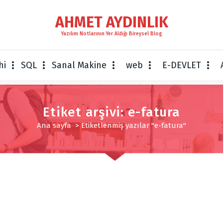
AHMET AYDINLIK
Yazılım Notlarının Yer Aldığı Bireysel Blog
hi
SQL
Sanal Makine
web
E-DEVLET
Etiket arşivi: e-fatura
Ana sayfa
>
Etiketlenmiş yazılar "e-fatura"