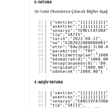
E-FATURA
Qr-Code Okutulunca Çıkacak Bilgiler Aşağı
01
{"vkntckn":"1111111111
02
"avkntckn":"1111111111
03
"senaryo":"TEMELFATURA
04
"tip":"SATIS",
05
"tarih":"2022-08-17",
06
"no":"GIB2022000000001
07
"ettn":"04e26a62-7c00-
08
"parabirimi":"TRY",
09
"malhizmettoplam":"100
10
"kdvmatrah(8)":"1000.0
11
"hesaplanankdv(8)":"80
12
"vergidahil":"1080.00"
13
"odenecek":"1080.00"}
E-ARŞİV FATURA
01
{"vkntckn":"1111111111
02
"avkntckn":"1111111111
03
"senaryo":"EARSIVFATUR
04
"tip":"SATIS",