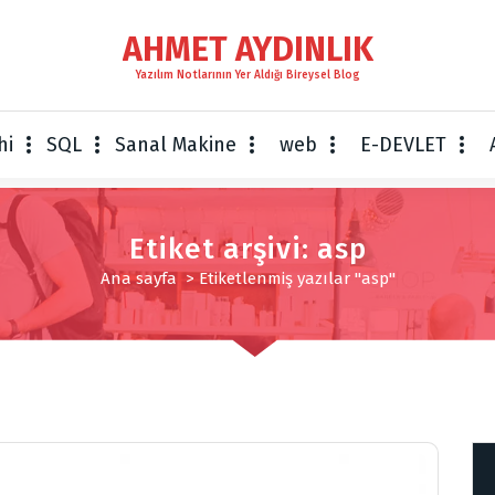
AHMET AYDINLIK
Yazılım Notlarının Yer Aldığı Bireysel Blog
hi
SQL
Sanal Makine
web
E-DEVLET
Etiket arşivi: asp
Ana sayfa
>
Etiketlenmiş yazılar "asp"