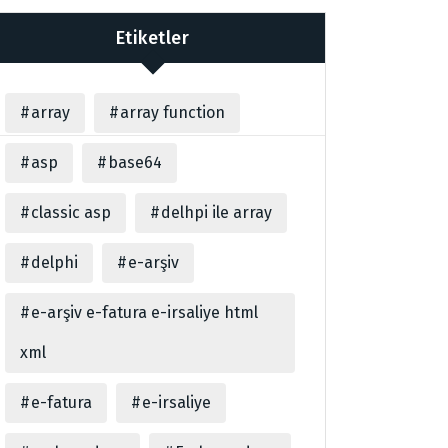
Etiketler
array
array function
asp
base64
classic asp
delhpi ile array
delphi
e-arşiv
e-arşiv e-fatura e-irsaliye html
xml
e-fatura
e-irsaliye