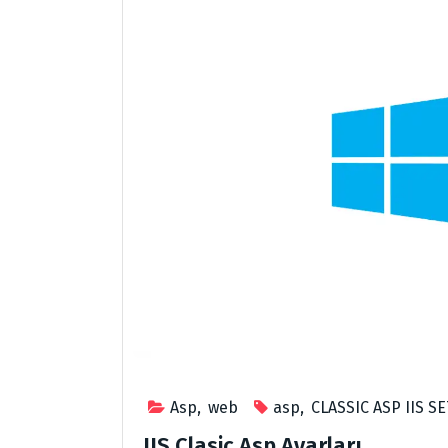
Asp
,
web
asp
,
CLASSIC ASP IIS S
IIS Clasic Asp Ayarları