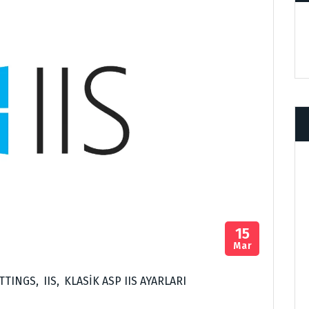
15
Mar
ETTINGS
,
IIS
,
KLASİK ASP IIS AYARLARI