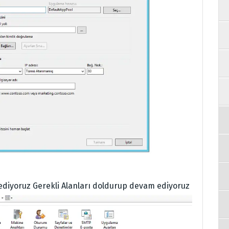
ediyoruz Gerekli Alanları doldurup devam ediyoruz