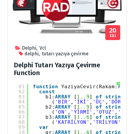
20
Eki
Delphi
,
Vcl
delphi
,
tutarı yazıya çevirme
Delphi Tutarı Yazıya Çevirme
Function
?
01
function
YaziyaCevir(Rakam:
real
02
const
03
b1:
ARRAY
[
1..9
] 
of
string
=
04
(
'BİR'
,
'İKİ'
,
'ÜÇ'
,
'DÖRT'
,
'
05
b2:
ARRAY
[
1..9
] 
of
string
=
06
(
'ON'
,
'YİRMİ'
,
'OTUZ'
,
'KIRK
07
b3:
ARRAY
[
1..6
] 
of
string
=
08
(
'KATRİLYON'
,
'TRİLYON'
,
'Mİ
09
var
10
gr:
ARRAY
[
1..6
] 
of
string
[
3
]