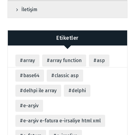
İletişim
Etiketler
array
array function
asp
base64
classic asp
delhpi ile array
delphi
e-arşiv
e-arşiv e-fatura e-irsaliye html xml