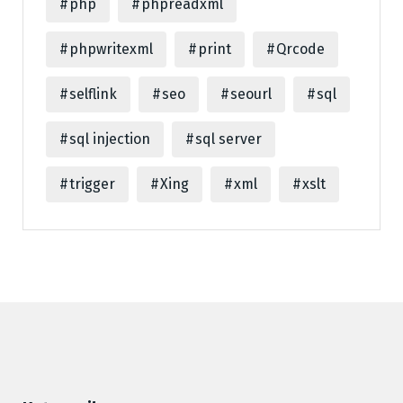
php
phpreadxml
phpwritexml
print
Qrcode
selflink
seo
seourl
sql
sql injection
sql server
trigger
Xing
xml
xslt