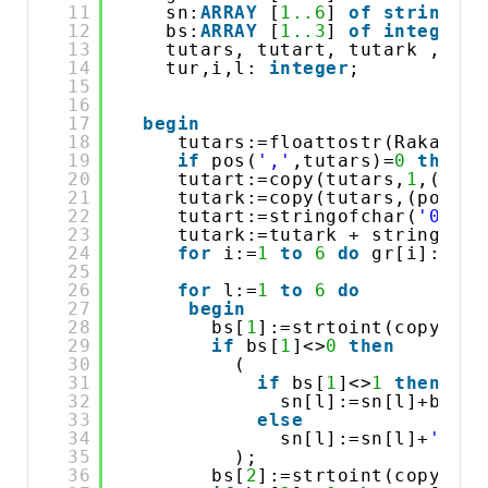
11
sn:
ARRAY
[
1..6
] 
of
string
;
12
bs:
ARRAY
[
1..3
] 
of
integer
;
13
tutars, tutart, tutark , son
14
tur,i,l: 
integer
;
15
16
17
begin
18
tutars:=floattostr(Rakam);
19
if
pos(
','
,tutars)=
0
then
t
20
tutart:=copy(tutars,
1
,(pos(
21
tutark:=copy(tutars,(pos(
',
22
tutart:=stringofchar(
'0'
,(
1
23
tutark:=tutark + stringofch
24
for
i:=
1
to
6
do
gr[i]:=cop
25
26
for
l:=
1
to
6
do
27
begin
28
bs[
1
]:=strtoint(copy(gr[
29
if
bs[
1
]<>
0
then
30
(
31
if
bs[
1
]<>
1
then
32
sn[l]:=sn[l]+b1[bs
33
else
34
sn[l]:=sn[l]+
'YÜZ'
35
);
36
bs[
2
]:=strtoint(copy(gr[