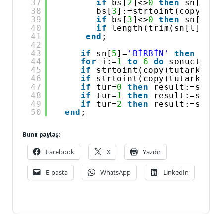
37
if
bs[
2
]<>
0
then
sn[l]:=
38
bs[
3
]:=strtoint(copy(gr[
39
if
bs[
3
]<>
0
then
sn[l]:=
40
if
length(trim(sn[l]))<>
41
end
;
42
43
if
sn[
5
]=
'BİRBİN'
then
sn[
5
44
for
i:=
1
to
6
do
sonuct:=so
45
if
strtoint(copy(tutark,
1
,
1
46
if
strtoint(copy(tutark,
2
,
1
47
if
tur=
0
then
result:=sonuc
48
if
tur=
1
then
result:=sonuc
49
if
tur=
2
then
result:=sonuc
50
end
;
Bunu paylaş:
Facebook
X
Yazdır
E-posta
WhatsApp
LinkedIn