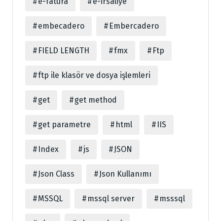
e-fatura
e-irsaliye
embecadero
Embercadero
FIELD LENGTH
fmx
Ftp
ftp ile klasör ve dosya işlemleri
get
get method
get parametre
html
IIS
Index
js
JSON
Json Class
Json Kullanımı
MSSQL
mssql server
msssql