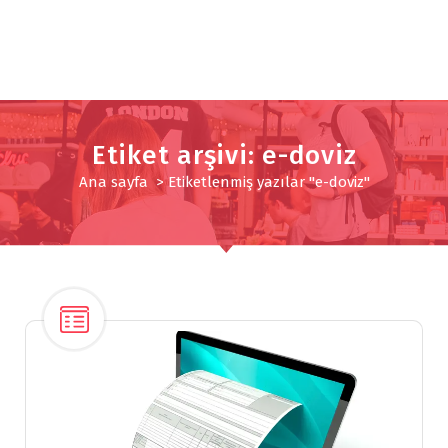
Etiket arşivi: e-doviz
Ana sayfa
>
Etiketlenmiş yazılar "e-doviz"