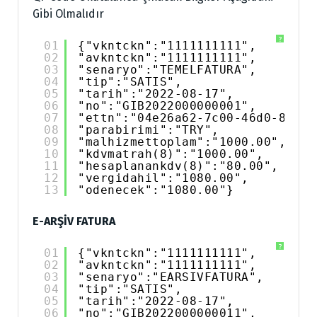
Gibi Olmalıdır
?
01
{"vkntckn":"1111111111",
02
"avkntckn":"1111111111",
03
"senaryo":"TEMELFATURA",
04
"tip":"SATIS",
05
"tarih":"2022-08-17",
06
"no":"GIB2022000000001",
07
"ettn":"04e26a62-7c00-46d0-878c-
08
"parabirimi":"TRY",
09
"malhizmettoplam":"1000.00",
10
"kdvmatrah(8)":"1000.00",
11
"hesaplanankdv(8)":"80.00",
12
"vergidahil":"1080.00",
13
"odenecek":"1080.00"}
E-ARŞİV FATURA
?
01
{"vkntckn":"1111111111",
02
"avkntckn":"1111111111",
03
"senaryo":"EARSIVFATURA",
04
"tip":"SATIS",
05
"tarih":"2022-08-17",
06
"no":"GIB2022000000011",