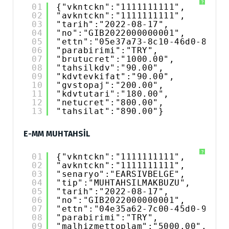
?
01
{"vkntckn":"1111111111",
02
"avkntckn":"1111111111",
03
"tarih":"2022-08-17",
04
"no":"GIB2022000000001",
05
"ettn":"05e37a73-8c10-46d0-878c-
06
"parabirimi":"TRY",
07
"brutucret":"1000.00",
08
"tahsilkdv":"90.00",
09
"kdvtevkifat":"90.00",
10
"gvstopaj":"200.00",
11
"kdvtutari":"180.00",
12
"netucret":"800.00",
13
"tahsilat":"890.00"}
E-MM MUHTAHSİL
?
01
{"vkntckn":"1111111111",
02
"avkntckn":"1111111111",
03
"senaryo":"EARSIVBELGE",
04
"tip":"MUHTAHSILMAKBUZU",
05
"tarih":"2022-08-17",
06
"no":"GIB2022000000001",
07
"ettn":"04e35a62-7c00-45d0-968c-
08
"parabirimi":"TRY",
09
"malhizmettoplam":"5000.00",