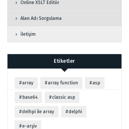
Online XSLT Editör
Alan Adı Sorgulama
İletişim
Etiketler
array
array function
asp
base64
classic asp
delhpi ile array
delphi
e-arşiv