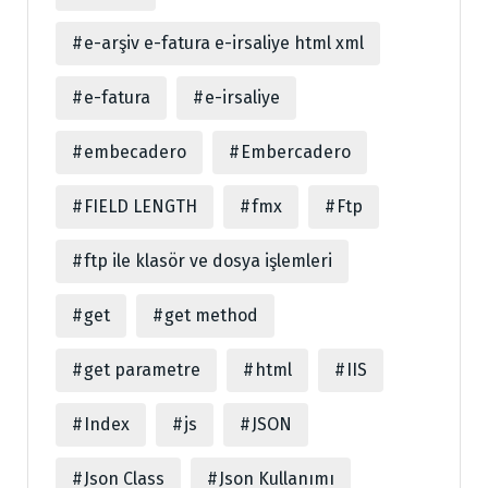
e-arşiv e-fatura e-irsaliye html xml
e-fatura
e-irsaliye
embecadero
Embercadero
FIELD LENGTH
fmx
Ftp
ftp ile klasör ve dosya işlemleri
get
get method
get parametre
html
IIS
Index
js
JSON
Json Class
Json Kullanımı