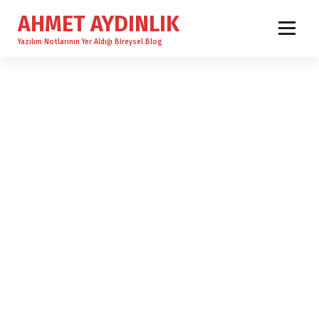
İ
AHMET AYDINLIK
ç
e
Yazılım Notlarının Yer Aldığı Bireysel Blog
r
i
ğ
e
g
e
ç