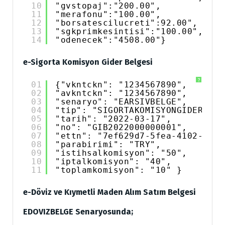
10
"gvstopaj":"200.00",
11
"merafonu":"100.00",
12
"borsatescilucreti":92.00",
13
"sgkprimkesintisi":"100.00",
14
"odenecek":"4508.00"}
e-Sigorta Komisyon Gider Belgesi
?
01
{"vkntckn": "1234567890",
02
"avkntckn": "1234567890",
03
"senaryo": "EARSIVBELGE",
04
"tip": "SIGORTAKOMISYONGIDERBELG
05
"tarih": "2022-03-17",
06
"no": "GIB2022000000001",
07
"ettn": "7ef629d7-5fea-4102-86d4
08
"parabirimi": "TRY",
09
"istihsalkomisyon": "50",
10
"iptalkomisyon": "40",
11
"toplamkomisyon": "10" }
e-Döviz ve Kıymetli Maden Alım Satım Belgesi
EDOVIZBELGE Senaryosunda;