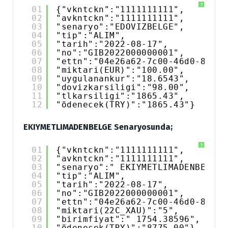
?
01
{"vkntckn":"1111111111",
02
"avkntckn":"1111111111",
03
"senaryo":"EDOVIZBELGE",
04
"tip":"ALIM",
05
"tarih":"2022-08-17",
06
"no":"GIB2022000000001",
07
"ettn":"04e26a62-7c00-46d0-878c-
08
"miktari(EUR)":"100.00",
09
"uygulanankur":"18.6543",
10
"dovizkarsiligi":"98.00",
11
"tlkarsiligi":"1865.43",
12
"ödenecek(TRY)":"1865.43"}
EKIYMETLIMADENBELGE Senaryosunda;
?
01
{"vkntckn":"1111111111",
02
"avkntckn":"1111111111",
03
"senaryo":" EKIYMETLIMADENBELGE"
04
"tip":"ALIM",
05
"tarih":"2022-08-17",
06
"no":"GIB2022000000001",
07
"ettn":"04e26a62-7c00-46d0-878c-
08
"miktari(22C_XAU)":"5",
09
"birimfiyat":" 1754.38596",
10
"ödenecek(TRY)":"8775.00"}