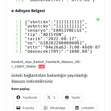
e-Adisyon Belgesi
?
1
{"vkntckn":"1111111111",
2
"avkntckn":"1111111111",
3
"senaryo":"EARSIVBELGE",
4
"tip":"ADISYON",
5
"tarih":"2022-08-17",
6
"no":"GIB2022000000001",
7
"ettn":"04e26a62-7c00-46d0-878c-6
8
"ödenecek(TRY)":"1080.00"}
Karekod_veya_Barkod_Standardi_Kilavuzu_V10-
1_230817_150656
İndir
üsteki bağlantıdan bakanlığın yayınladığı
klavuzu indirebilirsiniz
Bunu paylaş:
Facebook
X
Yazdır
E-posta
WhatsApp
LinkedIn