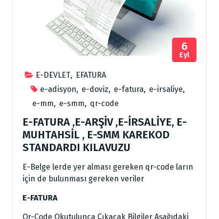
6
Eyl
E-DEVLET
,
EFATURA
e-adisyon
,
e-doviz
,
e-fatura
,
e-irsaliye
,
e-mm
,
e-smm
,
qr-code
E-FATURA ,E-ARŞİV ,E-İRSALİYE, E-
MUHTAHSİL , E-SMM KAREKOD
STANDARDI KILAVUZU
E-Belge lerde yer alması gereken qr-code ların
için de bulunması gereken veriler
E-FATURA
Qr-Code Okutulunca Çıkacak Bilgiler Aşağıdaki