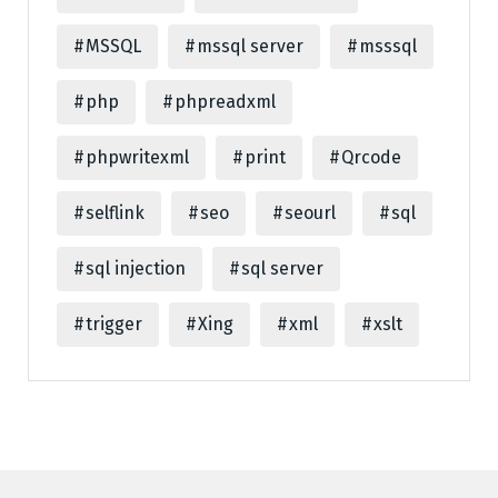
MSSQL
mssql server
msssql
php
phpreadxml
phpwritexml
print
Qrcode
selflink
seo
seourl
sql
sql injection
sql server
trigger
Xing
xml
xslt