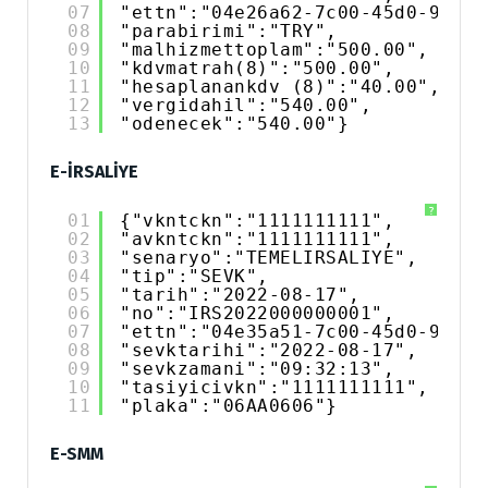
07
"ettn":"04e26a62-7c00-45d0-968c-
08
"parabirimi":"TRY",
09
"malhizmettoplam":"500.00",
10
"kdvmatrah(8)":"500.00",
11
"hesaplanankdv (8)":"40.00",
12
"vergidahil":"540.00",
13
"odenecek":"540.00"}
E-İRSALİYE
?
01
{"vkntckn":"1111111111",
02
"avkntckn":"1111111111",
03
"senaryo":"TEMELIRSALIYE",
04
"tip":"SEVK",
05
"tarih":"2022-08-17",
06
"no":"IRS2022000000001",
07
"ettn":"04e35a51-7c00-45d0-968c-
08
"sevktarihi":"2022-08-17",
09
"sevkzamani":"09:32:13",
10
"tasiyicivkn":"1111111111",
11
"plaka":"06AA0606"}
E-SMM