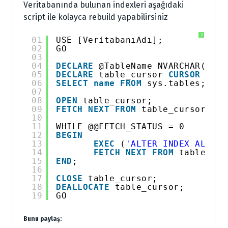
Veritabanında bulunan indexleri aşağıdaki
script ile kolayca rebuild yapabilirsiniz
?
01
USE [VeritabanıAdı];
02
GO
03
04
DECLARE
@TableName NVARCHAR(255)
05
DECLARE
table_cursor 
CURSOR
FOR
06
SELECT
name
FROM
sys.tables;
07
08
OPEN
table_cursor;
09
FETCH
NEXT
FROM
table_cursor 
INT
10
11
WHILE @@FETCH_STATUS = 0  
12
BEGIN
13
EXEC
(
'ALTER INDEX ALL ON
14
FETCH
NEXT
FROM
table_cur
15
END
;
16
17
CLOSE
table_cursor;  
18
DEALLOCATE
table_cursor; 
19
GO
Bunu paylaş: