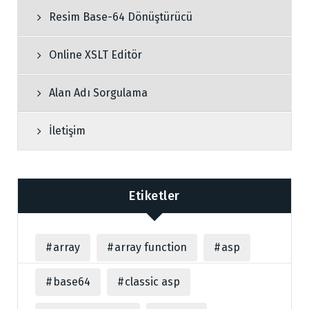
Resim Base-64 Dönüştürücü
Online XSLT Editör
Alan Adı Sorgulama
İletişim
Etiketler
array
array function
asp
base64
classic asp