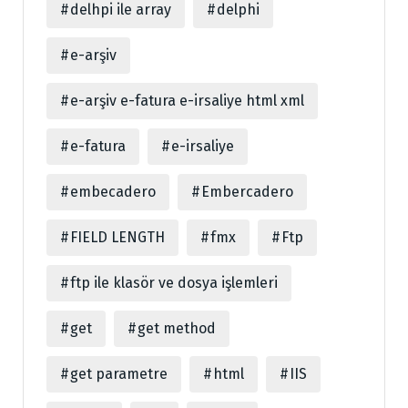
delhpi ile array
delphi
e-arşiv
e-arşiv e-fatura e-irsaliye html xml
e-fatura
e-irsaliye
embecadero
Embercadero
FIELD LENGTH
fmx
Ftp
ftp ile klasör ve dosya işlemleri
get
get method
get parametre
html
IIS