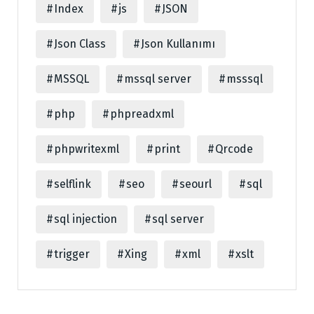
Index
js
JSON
Json Class
Json Kullanımı
MSSQL
mssql server
msssql
php
phpreadxml
phpwritexml
print
Qrcode
selflink
seo
seourl
sql
sql injection
sql server
trigger
Xing
xml
xslt