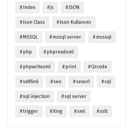
Index
js
JSON
Json Class
Json Kullanımı
MSSQL
mssql server
msssql
php
phpreadxml
phpwritexml
print
Qrcode
selflink
seo
seourl
sql
sql injection
sql server
trigger
Xing
xml
xslt