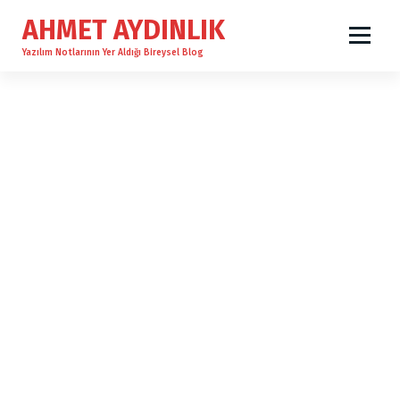
İ
AHMET AYDINLIK
ç
e
Yazılım Notlarının Yer Aldığı Bireysel Blog
r
i
ğ
e
g
e
ç