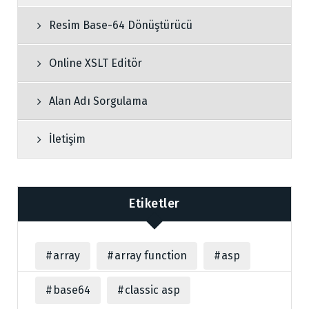
Resim Base-64 Dönüştürücü
Online XSLT Editör
Alan Adı Sorgulama
İletişim
Etiketler
array
array function
asp
base64
classic asp