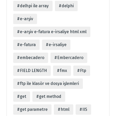
delhpi ile array
delphi
e-arşiv
e-arşiv e-fatura e-irsaliye html xml
e-fatura
e-irsaliye
embecadero
Embercadero
FIELD LENGTH
fmx
Ftp
ftp ile klasör ve dosya işlemleri
get
get method
get parametre
html
IIS