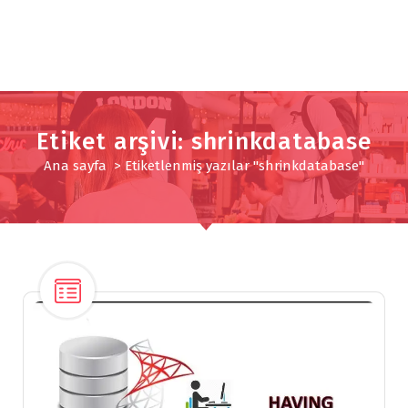
Etiket arşivi: shrinkdatabase
Ana sayfa
>
Etiketlenmiş yazılar "shrinkdatabase"