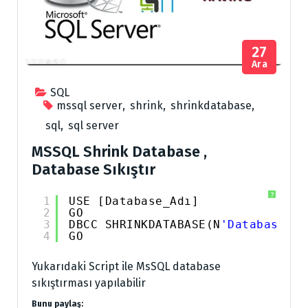
27
Ara
SQL
mssql server
,
shrink
,
shrinkdatabase
,
sql
,
sql server
MSSQL Shrink Database ,
Database Sıkıştır
?
1
USE [Database_Adı]
2
GO
3
DBCC SHRINKDATABASE(N
'Database_Ad
4
GO
Yukarıdaki Script ile MsSQL database
sıkıştırması yapılabilir
Bunu paylaş: