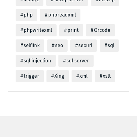
php
phpreadxml
phpwritexml
print
Qrcode
selflink
seo
seourl
sql
sql injection
sql server
trigger
Xing
xml
xslt