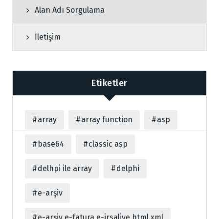
Alan Adı Sorgulama
İletişim
Etiketler
array
array function
asp
base64
classic asp
delhpi ile array
delphi
e-arşiv
e-arşiv e-fatura e-irsaliye html xml