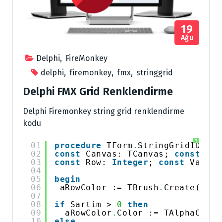
19
Ağu
Delphi
,
FireMonkey
delphi
,
firemonkey
,
fmx
,
stringgrid
Delphi FMX Grid Renklendirme
Delphi Firemonkey string grid renklendirme
kodu
?
01
procedure
TForm
.
StringGrid1DrawC
02
const
Canvas: TCanvas; 
const
Col
03
const
Row: 
Integer
; 
const
Value:
04
05
begin
06
aRowColor := TBrush
.
Create(TBru
07
08
if
Sartim > 
0
then
09
aRowColor
.
Color := TAlphaColor
10
else