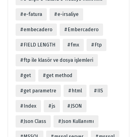
e-fatura
e-irsaliye
embecadero
Embercadero
FIELD LENGTH
fmx
Ftp
ftp ile klasör ve dosya işlemleri
get
get method
get parametre
html
IIS
Index
js
JSON
Json Class
Json Kullanımı
MSSQL
mssql server
msssql