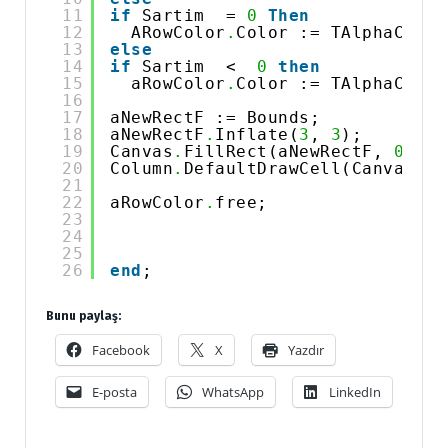
11
if
Sartim  = 
0
Then
12
ARowColor
.
Color := TAlphaColor
13
else
14
if
Sartim  <  
0
then
15
aRowColor
.
Color := TAlphaColor
16
17
aNewRectF := Bounds;
18
aNewRectF
.
Inflate(
3
, 
3
);
19
Canvas
.
FillRect(aNewRectF, 
0
, 
0
,
20
Column
.
DefaultDrawCell(Canvas, B
21
22
aRowColor
.
free;
23
24
25
26
end
;
Bunu paylaş:
Facebook
X
Yazdır
E-posta
WhatsApp
LinkedIn