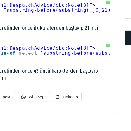
?
/n1:DespatchAdvice/cbc:Note[3]"
>           
t
=
"substring-before(substring(.,0,21),'#')"
>
aretinden önce ilk karaterden başlayıp 21 inci
?
/n1:DespatchAdvice/cbc:Note[3]"
>           
lue-of
select
=
"substring-before(substring(.
>
şaretinden önce 43 üncü karakterden başlayıp
dım
E-posta
WhatsApp
LinkedIn