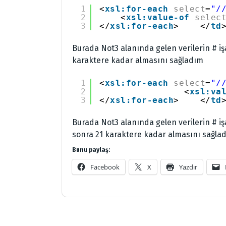
1
<
xsl:for-each
select
=
"/
2
<
xsl:value-of
selec
3
</
xsl:for-each
>    </
td
Burada Not3 alanında gelen verilerin # iş
karaktere kadar almasını sağladım
1
<
xsl:for-each
select
=
"/
2
<
xsl:va
3
</
xsl:for-each
>    </
td
Burada Not3 alanında gelen verilerin # i
sonra 21 karaktere kadar almasını sağla
Bunu paylaş:
Facebook
X
Yazdır