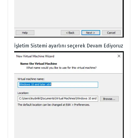
İşletim Sistemi ayarlını seçerek Devam Ediyoruz