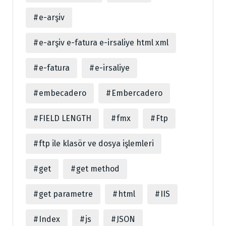
e-arşiv
e-arşiv e-fatura e-irsaliye html xml
e-fatura
e-irsaliye
embecadero
Embercadero
FIELD LENGTH
fmx
Ftp
ftp ile klasör ve dosya işlemleri
get
get method
get parametre
html
IIS
Index
js
JSON