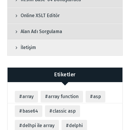
Online XSLT Editör
Alan Adı Sorgulama
İletişim
Etiketler
array
array function
asp
base64
classic asp
delhpi ile array
delphi