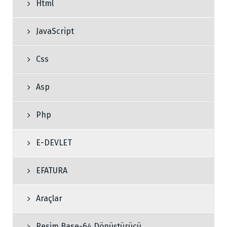
Html
JavaScript
Css
Asp
Php
E-DEVLET
EFATURA
Araçlar
Resim Base-64 Dönüştürücü