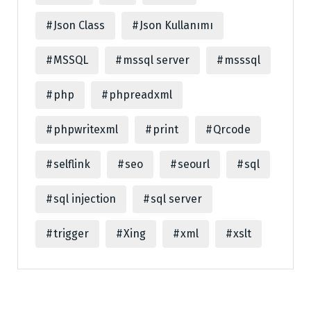
Json Class
Json Kullanımı
MSSQL
mssql server
msssql
php
phpreadxml
phpwritexml
print
Qrcode
selflink
seo
seourl
sql
sql injection
sql server
trigger
Xing
xml
xslt